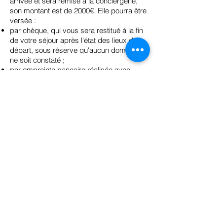
arrivée et sera remise à la conciergerie,
son montant est de 2000€. Elle pourra être
versée :
par chèque, qui vous sera restitué à la fin
de votre séjour après l'état des lieux de
départ, sous réserve qu'aucun dommage
ne soit constaté ;
par empreinte bancaire réalisée avec
votre carte bancaire ;
ou selon toute autre modalité convenue
entre les parties.
La caution sera restituée ou l'empreinte
bancaire annulée à l'issue du séjour, après
vérification de l'état du logement et si
aucune dégradation n'est constatée.
Réservations :
Thierry Magno
+33 6 71 55 23 53