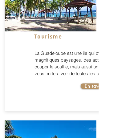
Tourisme
La Guadeloupe est une île qui offre de
magnifiques paysages, des activités à
couper le souffle, mais aussi un terroir qui
vous en fera voir de toutes les couleurs.
En savoir plus