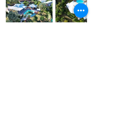
Les
disponibilit
és
Je bloque mes
dates !