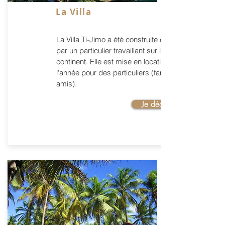
La Villa
La Villa Ti-Jimo a été construite en 2007
par un particulier travaillant sur le
continent. Elle est mise en location toute
l'année pour des particuliers (familles,
amis).
Je découvre